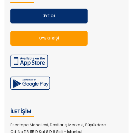
ÜYE OL
ÜYE GIRIŞI
İLETIŞIM
Esentepe Mahallesi, Dostlar İş Merkezi, Büyükdere
Cd. No:113 115 D:Kat:8 D:8 Şişli - İstanbul