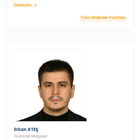
öngören kural, idareye tanınan yetkinin sınırları
Devamı
bakımından öteden beri tartışma konusuydu.
Tüm Makale Yazıları
Erkan ATEŞ
Gümrük Müşavir