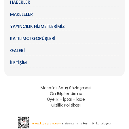
HABERLER
MAKELELER
YAYINCILIK HIZMETLERIMIZ
KATILIMCI GÖRÜŞLERI
GALERI
İLETIŞIM
Mesafeli Satış Sözleşmesi
Ön Bilgilendirme
Üyelik - İptal - İade
Gizlilik Politikası
www.ktgegitim.com
ETBİS sistemine kayıtlı bir kuruluştur