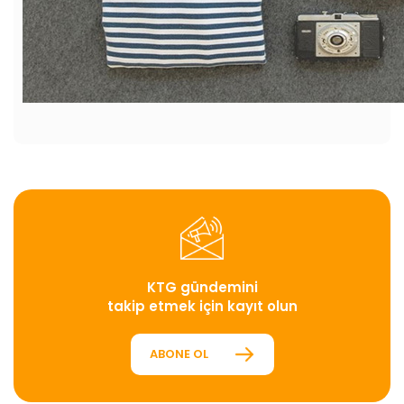
KTG gündemini
takip etmek için kayıt olun
ABONE OL