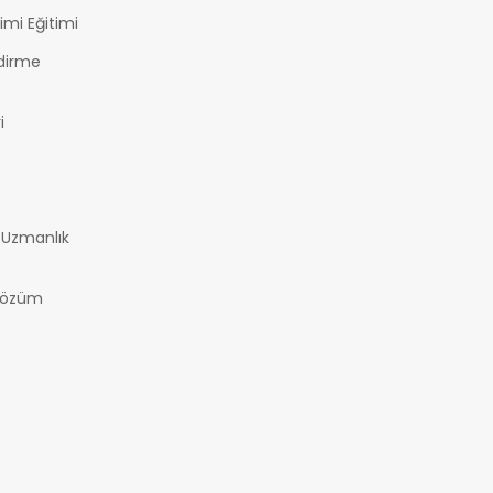
imi Eğitimi
ndirme
i
i Uzmanlık
 Çözüm