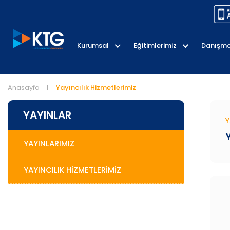
Kurumsal
Eğitimlerimiz
Danışma
Anasayfa
Yayıncılık Hizmetlerimiz
|
YAYINLAR
Y
YAYINLARIMIZ
YAYINCILIK HIZMETLERIMIZ