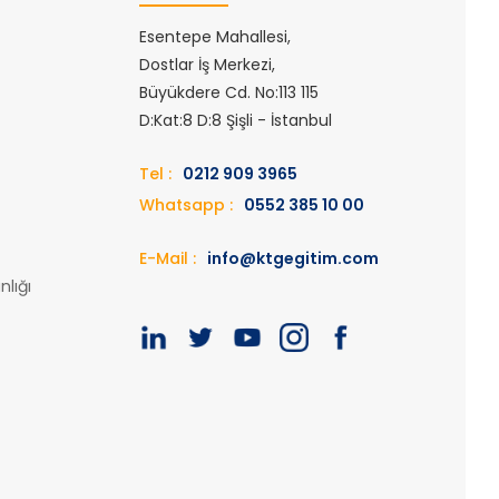
Esentepe Mahallesi,
Dostlar İş Merkezi,
Büyükdere Cd. No:113 115
D:Kat:8 D:8 Şişli - İstanbul
Tel :
0212 909 3965
Whatsapp :
0552 385 10 00
E-Mail :
info@ktgegitim.com
lığı