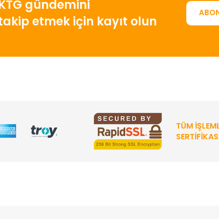
KTG gündemini
ABON
takip etmek için kayıt olun
TÜM İŞLEML
SERTIFIKAS