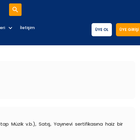
eri
İletişim
ÜYE OL
ÜYE GIRIŞI
p Müzik v.b.), Satış, Yayınevi sertifikasına haiz bir