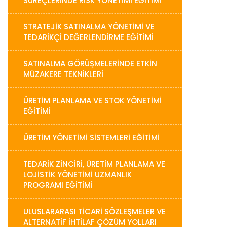
SÜREÇLERINDE RISK YÖNETIMI EĞITIMI
STRATEJIK SATINALMA YÖNETIMI VE
TEDARIKÇI DEĞERLENDIRME EĞITIMI
SATINALMA GÖRÜŞMELERINDE ETKIN
MÜZAKERE TEKNIKLERI
ÜRETIM PLANLAMA VE STOK YÖNETIMI
EĞITIMI
ÜRETIM YÖNETIMI SISTEMLERI EĞITIMI
TEDARIK ZINCIRI, ÜRETIM PLANLAMA VE
LOJISTIK YÖNETIMI UZMANLIK
PROGRAMI EĞITIMI
ULUSLARARASI TICARI SÖZLEŞMELER VE
ALTERNATIF İHTILAF ÇÖZÜM YOLLARI