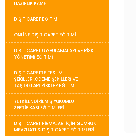
HAZIRLIK KAMPI
DIŞ TİCARET EĞİTİMİ
ONLİNE DIŞ TİCARET EĞİTİMİ
DIŞ TICARET UYGULAMALARI VE RISK
YÖNETIMI EĞITIMI
DIŞ TICARETTE TESLIM
ŞEKILLERI,ÖDEME ŞEKILLERI VE
TAŞIDIKLARI RISKLER EĞITIMI
YETKILENDIRILMIŞ YÜKÜMLÜ
SERTIFIKASI EĞITIMLERI
DIŞ TİCARET FİRMALARI İÇİN GÜMRÜK
MEVZUATI & DIŞ TİCARET EĞİTİMLERİ