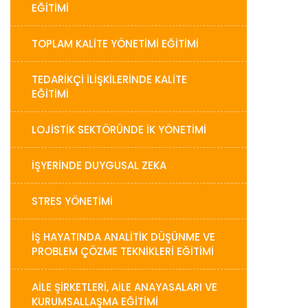
EĞITIMI
TOPLAM KALITE YÖNETIMI EĞITIMI
TEDARIKÇI İLIŞKILERINDE KALITE
EĞITIMI
LOJISTIK SEKTÖRÜNDE İK YÖNETIMI
İŞYERINDE DUYGUSAL ZEKA
STRES YÖNETIMI
İŞ HAYATINDA ANALITIK DÜŞÜNME VE
PROBLEM ÇÖZME TEKNIKLERI EĞITIMI
AILE ŞIRKETLERI, AILE ANAYASALARI VE
KURUMSALLAŞMA EĞITIMI