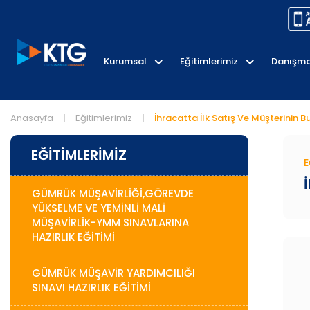
Kurumsal
Eğitimlerimiz
Danışma
Anasayfa
Eğitimlerimiz
İhracatta İlk Satış Ve Müşterinin 
|
|
EĞITIMLERIMIZ
E
GÜMRÜK MÜŞAVİRLİĞİ,GÖREVDE
YÜKSELME VE YEMİNLİ MALİ
MÜŞAVİRLİK-YMM SINAVLARINA
HAZIRLIK EĞİTİMİ
GÜMRÜK MÜŞAVİR YARDIMCILIĞI
SINAVI HAZIRLIK EĞİTİMİ