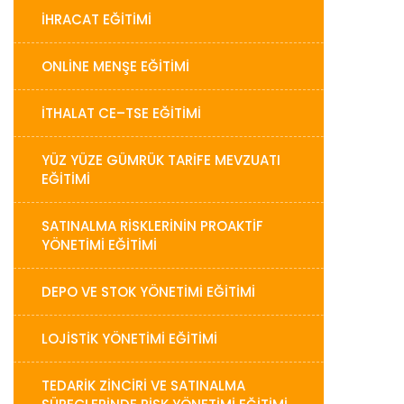
İHRACAT EĞITIMI
ONLINE MENŞE EĞITIMI
İTHALAT CE–TSE EĞITIMI
YÜZ YÜZE GÜMRÜK TARİFE MEVZUATI
EĞİTİMİ
SATINALMA RISKLERININ PROAKTIF
YÖNETIMI EĞITIMI
DEPO VE STOK YÖNETIMI EĞITIMI
LOJISTIK YÖNETIMI EĞITIMI
TEDARIK ZINCIRI VE SATINALMA