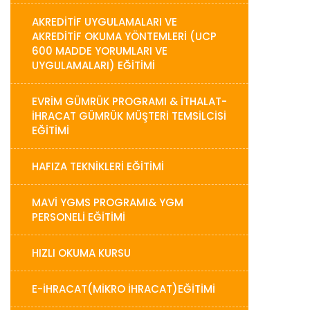
AKREDITIF UYGULAMALARI VE
AKREDITIF OKUMA YÖNTEMLERI (UCP
600 MADDE YORUMLARI VE
UYGULAMALARI) EĞITIMI
EVRIM GÜMRÜK PROGRAMI & İTHALAT-
İHRACAT GÜMRÜK MÜŞTERI TEMSILCISI
EĞITIMI
HAFIZA TEKNİKLERİ EĞİTİMİ
MAVİ YGMS PROGRAMI& YGM
PERSONELİ EĞİTİMİ
HIZLI OKUMA KURSU
E-İHRACAT(MİKRO İHRACAT)EĞİTİMİ