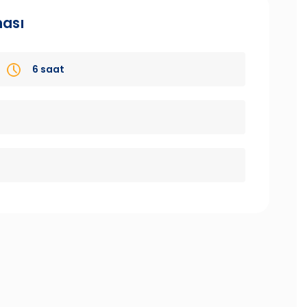
ması
6 saat