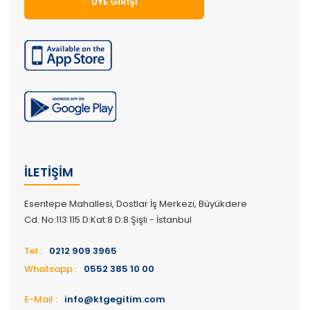
ÜYE GIRIŞI
İLETIŞIM
Esentepe Mahallesi, Dostlar İş Merkezi, Büyükdere
Cd. No:113 115 D:Kat:8 D:8 Şişli - İstanbul
Tel :
0212 909 3965
Whatsapp :
0552 385 10 00
E-Mail :
info@ktgegitim.com