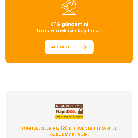
KTG gündemini
takip etmek için kayıt olun
ABONE OL
TÜM İŞLEMLERINIZ 128 BIT SSL SERTIFIKASI ILE
KORUNMAKTADIR.