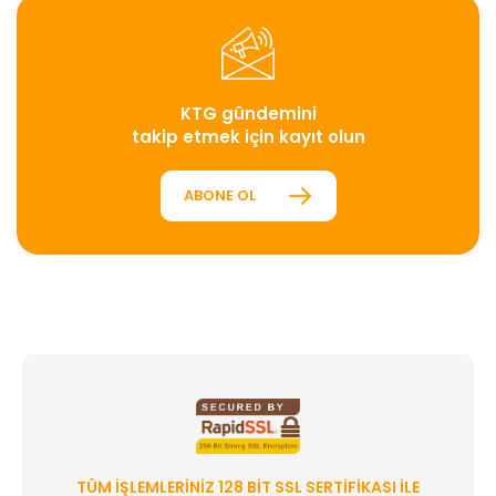
KTG gündemini
takip etmek için kayıt olun
ABONE OL
TÜM İŞLEMLERINIZ 128 BIT SSL SERTIFIKASI ILE