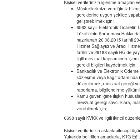
Kişisel verilerinizin işlenme amaçları ve
Müşterilerimize verdiğimiz hizme
gereklerine uygun şekilde yapab
geliştirebilmek için;
6563 sayılı Elektronik Ticareti
Tüketicinin Korunması Hakkında
hazırlanan 26.08.2015 tarihli 29
Hizmet Sağlayıcı ve Aracı Hizme
tarihli ve 29188 sayılı RG’de ya
ilgili mevzuat kapsamında işlem sa
gerekli bilgileri kaydetmek için;
Bankacılık ve Elektronik Ödeme 
sözleşme veya kağıt ortamında i
düzenlemek; mevzuat gereği ve d
raporlama, bilgilendirme yüküml
Kamu güvenliğine ilişkin hususl
mevzuat gereği savcılıklara, mahk
verebilmek için;
6698 sayılı KVKK ve ilgili ikincil düzen
Kişisel verilerinizin aktarılabileceği ü
Yukarıda belirtilen amaçlarla, KTG Eğitim