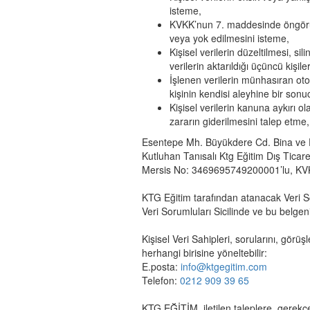
isteme,
KVKK’nun 7. maddesinde öngörülen
veya yok edilmesini isteme,
Kişisel verilerin düzeltilmesi, si
verilerin aktarıldığı üçüncü kişile
İşlenen verilerin münhasıran otom
kişinin kendisi aleyhine bir son
Kişisel verilerin kanuna aykırı 
zararın giderilmesini talep etme,
Esentepe Mh. Büyükdere Cd. Bina ve D
Kutluhan Tanısalı Ktg Eğitim Dış Ticar
Mersis No: 3469695749200001’lu, KV
KTG Eğitim tarafından atanacak Veri S
Veri Sorumluları Sicilinde ve bu belgen
Kişisel Veri Sahipleri, sorularını, görüş
herhangi birisine yöneltebilir:
E.posta:
info@ktgegitim.com
Telefon:
0212 909 39 65
KTG EĞİTİM, iletilen taleplere, gerek