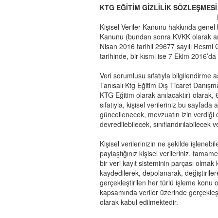
KTG EĞİTİM GİZLİLİK SÖZLEŞMESİ
Kişisel Veriler Kanunu hakkında genel b
Kanunu (bundan sonra KVKK olarak anıl
Nisan 2016 tarihli 29677 sayılı Resmi 
tarihinde, bir kısmı ise 7 Ekim 2016’da 
Veri sorumlusu sıfatıyla bilgilendirme 
Tanısalı Ktg Eğitim Dış Ticaret Danışm
KTG Eğitim olarak anılacaktır) olarak,
sıfatıyla, kişisel verileriniz bu sayfad
güncellenecek, mevzuatın izin verdiği d
devredilebilecek, sınıflandırılabilecek 
Kişisel verilerinizin ne şekilde işleneb
paylaştığınız kişisel verileriniz, tam
bir veri kayıt sisteminin parçası olmak
kaydedilerek, depolanarak, değiştirile
gerçekleştirilen her türlü işleme konu 
kapsamında veriler üzerinde gerçekleştir
olarak kabul edilmektedir.