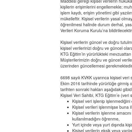
Maddesi gereği kişisel verilerin hukuka
kişilerin erişimlerini engellemekle; m
işlem kaydı, erişim yönetimi gibi yazılı
mükelleftir. Kişisel verilerin yasal olm
öğrenilmesi halinde durum derhal, yas
Verileri Koruma Kurulu’na bildirilecektir
Kişisel verilerin güncel ve doğru tutu
kişisel verilerinizi doğru ve güncel 
KTG Eğitim’in yürürlükteki mevzuattan 
Müşterilerimizin doğru ve güncel veril
üzerinden güncellemesi gerekmektedir
6698 sayılı KVKK uyarınca kişisel veri
Ekim 2016 tarihinde yürürlüğe girmiş ol
tarihten sonraki hakları aşağıdaki gibidi
Kişisel Veri Sahibi, KTG Eğitim’e (veri 
Kişisel veri işlenip işlenmediğin
Kişisel verileri işlenmişse buna il
Kişisel verilerin işlenme amacın
kullanılmadığını öğrenme,
Yurt içinde veya yurt dışında kişis
Kişisel verilerin eksik veya yanl