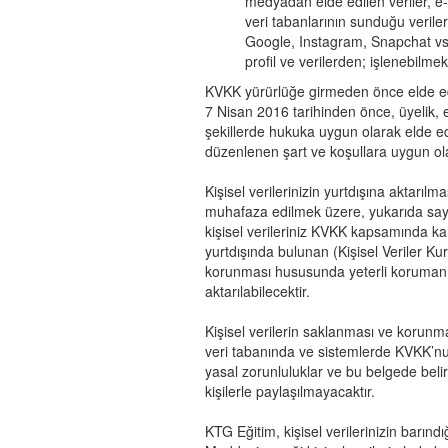
medyadan elde edilen veriler, e
veri tabanlarının sunduğu verile
Google, Instagram, Snapchat vs)
profil ve verilerden; işlenebilme
KVKK yürürlüğe girmeden önce elde edil
7 Nisan 2016 tarihinden önce, üyelik, el
şekillerde hukuka uygun olarak elde edi
düzenlenen şart ve koşullara uygun ol
Kişisel verilerinizin yurtdışına aktarıl
muhafaza edilmek üzere, yukarıda sayı
kişisel verileriniz KVKK kapsamında k
yurtdışında bulunan (Kişisel Veriler Kur
korunması hususunda yeterli korumanı
aktarılabilecektir.
Kişisel verilerin saklanması ve korunma
veri tabanında ve sistemlerde KVKK’nu
yasal zorunluluklar ve bu belgede beli
kişilerle paylaşılmayacaktır.
KTG Eğitim, kişisel verilerinizin barınd