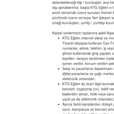
aktarılabileceği kişi / kuruluşlar; ana h
dışı iştiraklerimiz; başta KTG Eğitim e-t
sınırlı olmamak üzere sunulan hizmet ile 
yürütmek üzere ve/veya Veri İşleyen sıfa
ortağı kuruluşları, yurtiçi / yurtdışı kurul
Kişisel verilerinizin toplanma şekli Kişise
KTG Eğitim internet sitesi ve m
Ticaret altyapısı kullanan Üye Fi
numarası, adres, telefon, iş veya 
şifresi kullanılarak giriş yapılan 
kayıtları, tarayıcı tarafından top
içeren veriler, konum verileri şek
Satış ve pazarlama departmanı çal
dijital pazarlama ve çağrı merkezi
elektronik ortamdan;
KTG Eğitim ile ticari ilişki kurm
kartvizit, özgeçmiş (cv), teklif ve
kişilerden alınan, fiziki veya sa
yazılı ya da elektronik ortamdan
Ayrıca farklı kanallardan dolaylı
oyun, kampanya ve benzeri amaçl